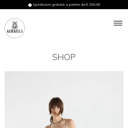
Spedizioni gratuite a partire da € 250,00
COLLECTIONS
SHOP
SHOP
BESPOKE
GIFT CARD
ABOUT US
ABOUT YOU