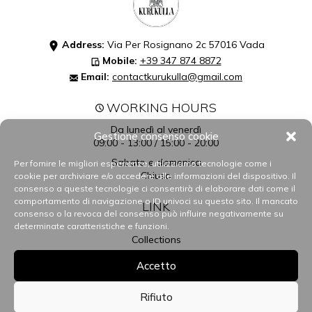
Address:
Via Per Rosignano 2c 57016 Vada
Mobile:
+39 347 874 8872
Email:
contactkurukulla@gmail.com
WORKING HOURS
Da lunedì al venerdì
Gestione consenso cookie
09:00 - 13:00 / 15:00 - 20:00
Sabato e domenica
Per fornire le migliori esperienze, utilizziamo tecnologie come i
Chiuso
cookie per archiviare e/o accedere alle informazioni del dispositivo. Il
consenso a queste tecnologie ci consentirà di elaborare dati come il
comportamento di navigazione o ID univoci su questo sito. Il mancato
LINK
consenso o la revoca del consenso può influire negativamente su
determinate caratteristiche e funzioni.
Collections
Gift Card
Accetto
About us
Contacts
Rifiuto