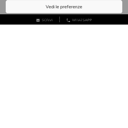
My account
Vedi le preferenze
Payment
Cart
Cookie Policy
Privacy Policy
SCRIVI
WHATSAPP
Term and condition
Bespoke
Refund and Return Policy
FOLLOW
Klarna
© 2020 - 2026 All rights reserved