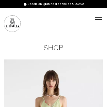
Spedizioni gratuite a partire da € 250,00
COLLECTIONS
SHOP
SHOP
BESPOKE
GIFT CARD
ABOUT US
ABOUT YOU