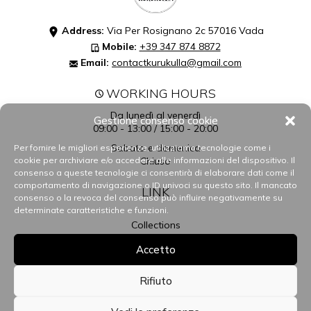
Address:
Via Per Rosignano 2c 57016 Vada
Mobile:
+39 347 874 8872
Email:
contactkurukulla@gmail.com
WORKING HOURS
Da lunedì al venerdì
Gestione consenso cookie
09:00 - 13:00 / 15:00 - 20:00
Sabato e domenica
Per fornire le migliori esperienze, utilizziamo tecnologie come i
cookie per archiviare e/o accedere alle informazioni del dispositivo. Il
Chiuso
consenso a queste tecnologie ci consentirà di elaborare dati come il
comportamento di navigazione o ID univoci su questo sito. Il mancato
LINK
consenso o la revoca del consenso può influire negativamente su
determinate caratteristiche e funzioni.
Collections
Gift Card
Accetto
About us
Rifiuto
Contacts
My account