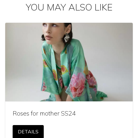
YOU MAY ALSO LIKE
es for mother SS24
Kur
ETAILS
D