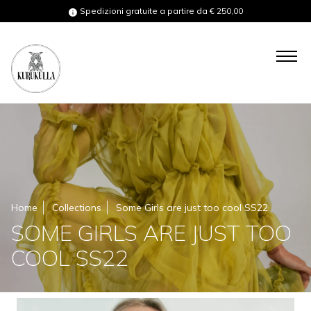
Spedizioni gratuite a partire da € 250,00
COLLECTIONS
SHOP
BESPOKE
Home
Collections
Some Girls are just too cool SS22
GIFT CARD
SOME GIRLS ARE JUST TOO
COOL SS22
ABOUT US
ABOUT YOU