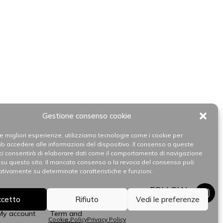
Gestione consenso cookie
 le migliori esperienze, utilizziamo tecnologie come i cookie per
e/o accedere alle informazioni del dispositivo. Il consenso a queste
ci consentirà di elaborare dati come il comportamento di navigazione
i su questo sito. Il mancato consenso o la revoca del consenso può
gativamente su determinate caratteristiche e funzioni.
FOLLOW
ccetto
Rifiuto
Vedi le preferenze
My account
Term and
Cookie Policy
Privacy Policy